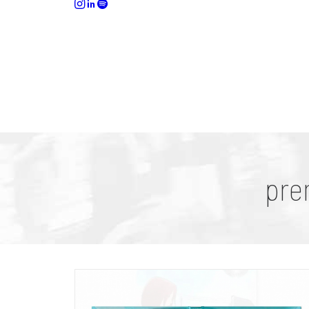
pre
DISEÑO
LIBROS