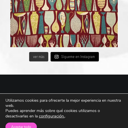
ver más
Sigueme en Instagram
© 2026 Carmen Triviño Visual Designer All rights reserved ǀ
Aviso legal y Política de
Utilizamos cookies para ofrecerte la mejor experiencia en nuestra
Privacidad ǀ
Política de cookies
web.
Puedes aprender más sobre qué cookies utilizamos o
configuración.
.
desactivarlas en la
Aceptar todo