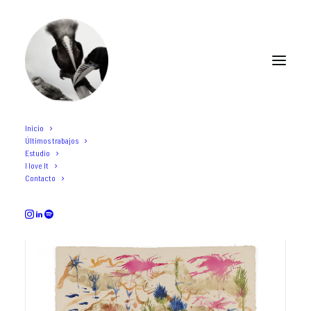
Inicio
Últimos trabajos
madrid
Estudio
I love It
Contacto
ARTE
EXPOSICIONES