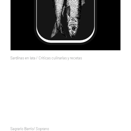
Sardinas en lata / Críticas culinarias y recetas
Sagrario Barrio/ Soprano