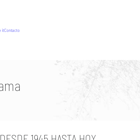
 it
Contacto
sama
 DESDE 1945 HASTA HOY