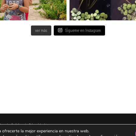
ver más
Sigueme en Instagram
legal y Política de Privacidad ǀ
a ofrecerte la mejor experiencia en nuestra web.