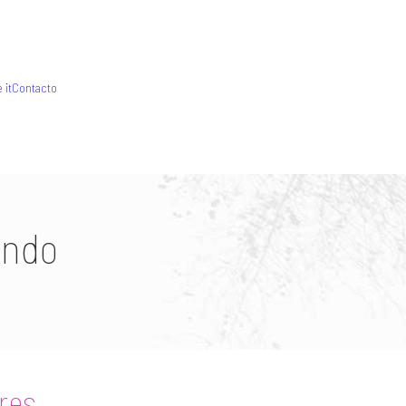
 it
Contacto
indo
ores